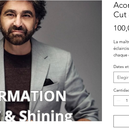
Aco
Cut 
100,
La maît
éclairci
chaque c
Techniqu
Dates et
Elegir
Cantida