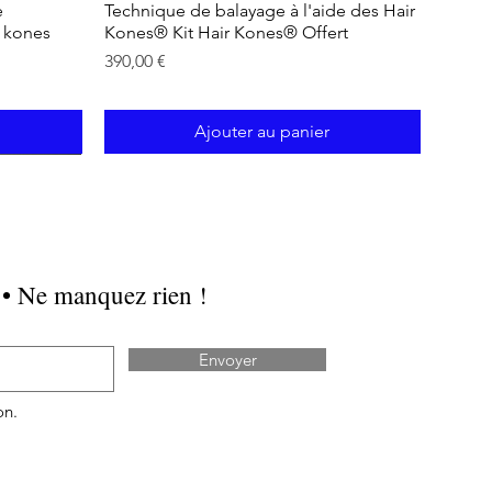
e
Technique de balayage à l'aide des Hair
r kones
Kones® Kit Hair Kones® Offert
Prix
390,00 €
Ajouter au panier
 • Ne manquez rien !
Envoyer
on.