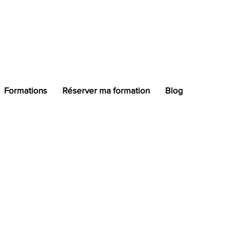
info@nmcformation.com
+33(0)
Formations
Réserver ma formation
Blog