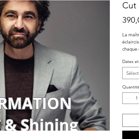
Cut 
390,
La maît
éclairci
chaque c
Techniqu
Dates et
Sélect
Quantit