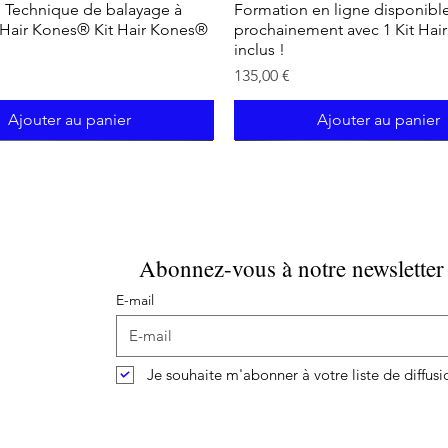
 Technique de balayage à
Formation en ligne disponibl
 Hair Kones® Kit Hair Kones®
prochainement avec 1 Kit Hai
inclus !
Prix
135,00 €
Ajouter au panier
Ajouter au panier
Abonnez-vous à notre newsletter
E-mail
Je souhaite m'abonner à votre liste de diffusi