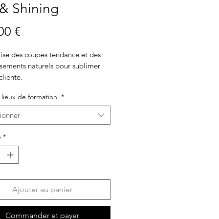
& Shining
Prix
00 €
rise des coupes tendance et des
ssements naturels pour sublimer
liente.
e. Précision. Excellence.
 lieux de formation
*
ionner
é
*
Ajouter au panier
Commander et payer