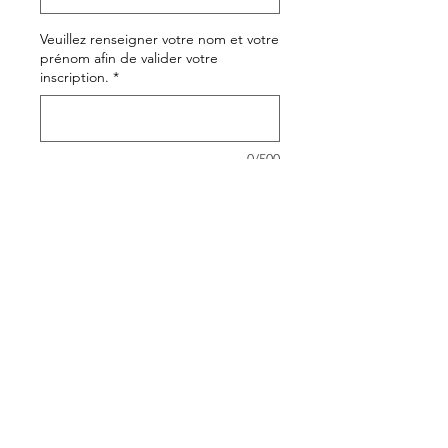
Veuillez renseigner votre nom et votre
prénom afin de valider votre
inscription.
*
0/500
Quantité
*
Ajouter au panier
Commander et payer
Cet acompte de
10 €
permet de
réserver et bloquer votre place en